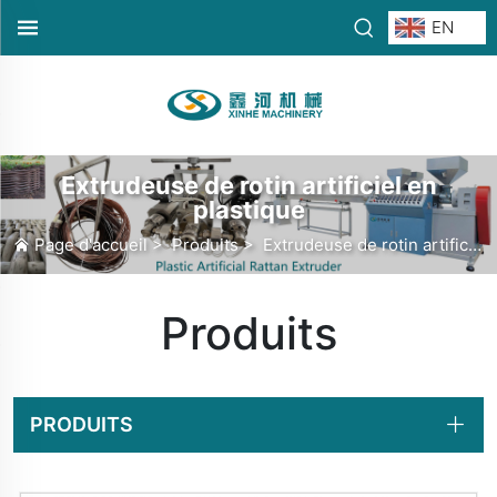
EN
Extrudeuse de rotin artificiel en
plastique
Page d'accueil
>
Produits
>
Extrudeuse de rotin artificiel en plastique
Produits
PRODUITS