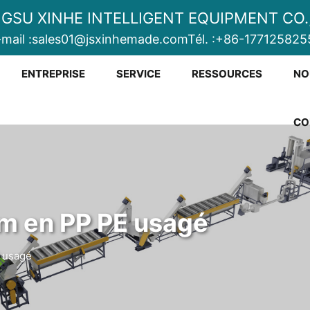
NGSU XINHE INTELLIGENT EQUIPMENT CO.,
mail :
sales01@jsxinhemade.com
Tél. :
+86-177125825
ENTREPRISE
SERVICE
RESSOURCES
NO
CO
lm en PP PE usagé
E usagé