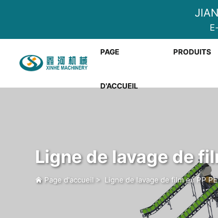
JIA
E-
PAGE
PRODUITS
D'ACCUEIL
Ligne de lavage de fi
Page d'accueil
>
Ligne de lavage de film en PP P