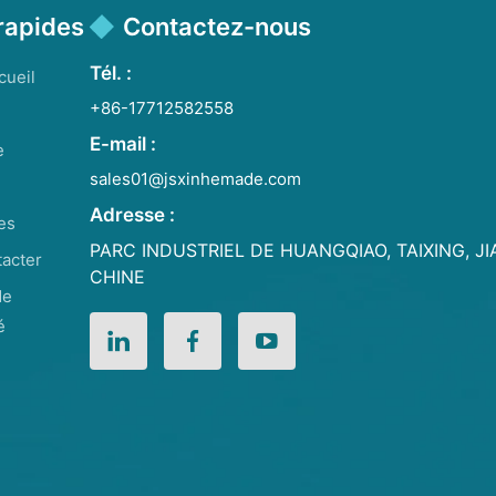
rapides
Contactez-nous
Tél. :
cueil
+86-17712582558
E-mail :
e
sales01@jsxinhemade.com
Adresse :
es
PARC INDUSTRIEL DE HUANGQIAO, TAIXING, J
acter
CHINE
de
é