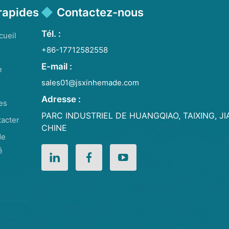
rapides
Contactez-nous
Tél. :
cueil
+86-17712582558
E-mail :
e
sales01@jsxinhemade.com
Adresse :
es
PARC INDUSTRIEL DE HUANGQIAO, TAIXING, J
acter
CHINE
de
é