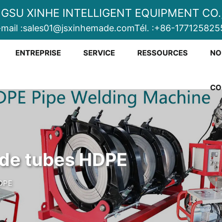
NGSU XINHE INTELLIGENT EQUIPMENT CO.,
mail :
sales01@jsxinhemade.com
Tél. :
+86-177125825
ENTREPRISE
SERVICE
RESSOURCES
NO
CO
de tubes HDPE
HDPE