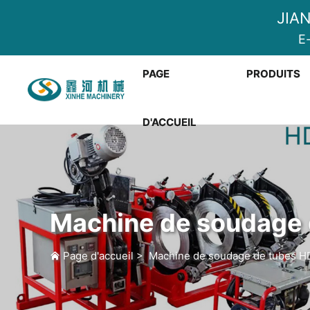
JIA
E-
PAGE
PRODUITS
D'ACCUEIL
Machine de soudage 
Page d'accueil
>
Machine de soudage de tubes 