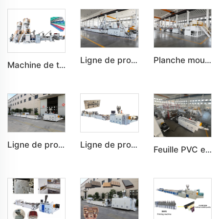
Ligne de production de panneaux de porte en plastique PVC/WPC pour chambres et salles de bain sur mesure
Planche mousseuse semi-décapée PVC (WPC), Machine de planche mousseuse co-extrudée
Machine de tuiles ondulées en PVC à un ou plusieurs couches avec isolation thermique
Ligne de production de panneaux plafonds en plastique PVC sur mesure pour la décoration intérieure
Ligne de production de panneaux muraux en plastique PVC/WPC sur mesure pour la décoration intérieure
Feuille PVC en marbre Feuille UV Plaque d'imitation marbre pour décoration intérieure