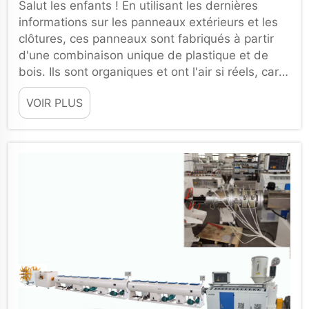
Salut les enfants ! En utilisant les dernières
informations sur les panneaux extérieurs et les
clôtures, ces panneaux sont fabriqués à partir
d'une combinaison unique de plastique et de
bois. Ils sont organiques et ont l'air si réels, car
ils sont conçus pour être vraiment solides et
VOIR PLUS
époustouflants, comme du bois véritable. Veux-
tu...