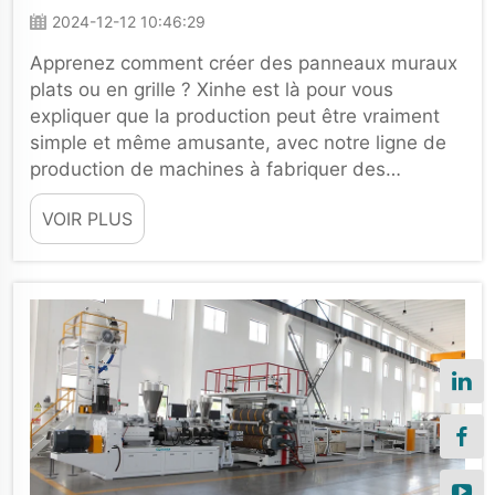
Produire Des Panneaux Muraux
2024-12-12 10:46:29
Plats Et En Grille
Apprenez comment créer des panneaux muraux
plats ou en grille ? Xinhe est là pour vous
expliquer que la production peut être vraiment
simple et même amusante, avec notre ligne de
production de machines à fabriquer des
panneaux muraux en PVC Xinhe ! Ce guide
VOIR PLUS
présentera tout ce que vous devez savoir pour
commencer...