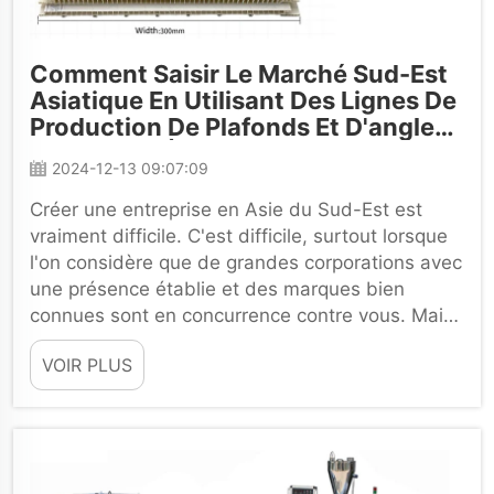
Comment Saisir Le Marché Sud-Est
Asiatique En Utilisant Des Lignes De
Production De Plafonds Et D'angles
De Plafond À Haute Vitesse De 7-
2024-12-13 09:07:09
8m/min
Créer une entreprise en Asie du Sud-Est est
vraiment difficile. C'est difficile, surtout lorsque
l'on considère que de grandes corporations avec
une présence établie et des marques bien
connues sont en concurrence contre vous. Mais
ne vous inquiétez pas. L'Asie du Sud-Est est
VOIR PLUS
également un marché où vous pouvez...