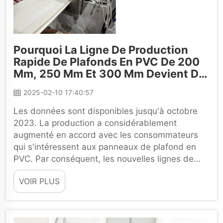
Pourquoi La Ligne De Production
Rapide De Plafonds En PVC De 200
Mm, 250 Mm Et 300 Mm Devient De
Plus En Plus Populaire En Bolivie
2025-02-10 17:40:57
Les données sont disponibles jusqu'à octobre
2023. La production a considérablement
augmenté en accord avec les consommateurs
qui s'intéressent aux panneaux de plafond en
PVC. Par conséquent, les nouvelles lignes de
production telles que les lignes de production de
VOIR PLUS
panneaux de plafond en PVC de 200 mm, 250
mm et 300 mm sont populaires. Ces...