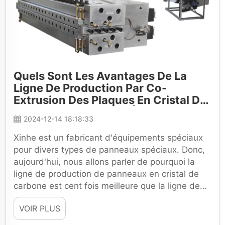
Quels Sont Les Avantages De La
Ligne De Production Par Co-
Extrusion Des Plaques En Cristal De
Carbone Par Rapport À La Ligne De
2024-12-14 18:18:33
Production Des Plaques En Mousse
PVC ?
Xinhe est un fabricant d'équipements spéciaux
pour divers types de panneaux spéciaux. Donc,
aujourd'hui, nous allons parler de pourquoi la
ligne de production de panneaux en cristal de
carbone est cent fois meilleure que la ligne de
production traditionnelle de panneaux en
VOIR PLUS
mousse PVC. Cette...