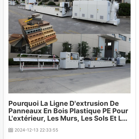
Pourquoi La Ligne D'extrusion De
Panneaux En Bois Plastique PE Pour
L'extérieur, Les Murs, Les Sols Et Les
Clôtures N'a Pas Besoin D'une
2024-12-13 22:33:55
Machine De Traction