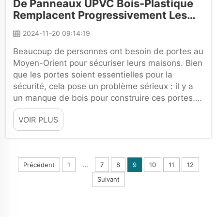
De Panneaux UPVC Bois-Plastique
Remplacent Progressivement Les
Machines De Fabrication De Portes
2024-11-20 09:14:19
En Bois Au Moyen-Orient
Beaucoup de personnes ont besoin de portes au
Moyen-Orient pour sécuriser leurs maisons. Bien
que les portes soient essentielles pour la
sécurité, cela pose un problème sérieux : il y a
un manque de bois pour construire ces portes.
De nombreuses entreprises ont du mal à
VOIR PLUS
produire suffisamment...
...
Précédent
1
7
8
9
10
11
12
Suivant