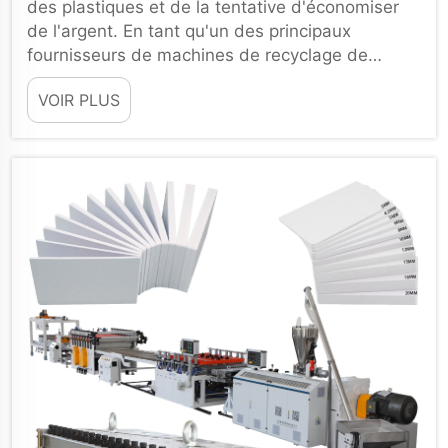
des plastiques et de la tentative d'économiser
de l'argent. En tant qu'un des principaux
fournisseurs de machines de recyclage de
plastique sur le marché, Xinhe a des conseils
VOIR PLUS
pratiques qui pourraient vous être utiles...