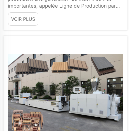
importantes, appelée Ligne de Production par
Extrusion de Panneaux Muraux en Feuille de
VOIR PLUS
Marbre Artificiel UV. Il existe de nombreuses...