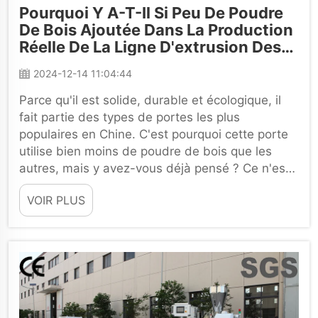
Pourquoi Y A-T-Il Si Peu De Poudre
De Bois Ajoutée Dans La Production
Réelle De La Ligne D'extrusion Des
Portes WPC En Chine ?
2024-12-14 11:04:44
Parce qu'il est solide, durable et écologique, il
fait partie des types de portes les plus
populaires en Chine. C'est pourquoi cette porte
utilise bien moins de poudre de bois que les
autres, mais y avez-vous déjà pensé ? Ce n'est
pas la réponse à la question de savoir à quel
VOIR PLUS
point les portes sont bonnes ou...