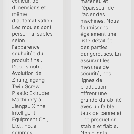
couleur, de
matériau et
dimensions et
l'épaisseur de
même
l'acier des
d'automatisation.
machines. Nous
Les moules sont
fournissons
personnalisables
également une
selon
liste détaillée
l'apparence
des parties
souhaitée du
dangereuses. En
produit final.
assurant les
Depuis notre
mesures de
évolution de
sécurité, nos
Zhangjiagang
lignes de
Twin Screw
production
Plastic Extruder
offrent une
Machinery à
grande durabilité
Jiangsu Xinhe
avec un faible
Intelligent
taux de panne et
Equipment Co.,
une production
Ltd., nous
stable et fiable.
sommes
Nos clients