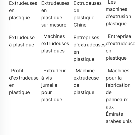
Les
Extrudeuses
Extrudeuses
Extrudeuses
machines
en
en
de
d'extrusion
plastique
plastique
plastique
plastique
sur mesure
Chine
Machines
Entreprise
Extrudeuse
Entreprises
extrudeuses
d'extrudeus
à plastique
d'extrudeuses
plastiques
en
en
plastique
plastique
Profil
Extrudeur
Machine
Machines
d'extrudeuse
à vis
extrudeuse
pour la
en
jumelle
de
fabrication
plastique
pour
plastique
de
plastique
panneaux
aux
Émirats
arabes unis