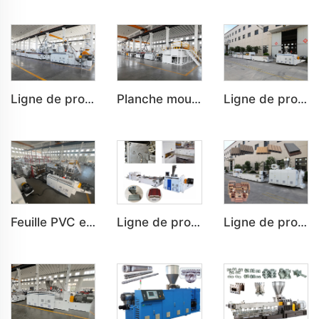
Ligne de production de panneaux de porte en plastique PVC/WPC pour chambres et salles de bain sur mesure
Planche mousseuse semi-décapée PVC (WPC), Machine de planche mousseuse co-extrudée
Ligne de production de panneaux muraux en plastique PVC/WPC sur mesure pour la décoration intérieure
Feuille PVC en marbre Feuille UV Plaque d'imitation marbre pour décoration intérieure
Ligne de production sur mesure de cadre de porte PVC pour décoration intérieure et extérieure
Ligne de production sur mesure de profil en bois plastique PE pour sol et banc extérieurs